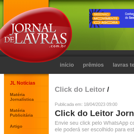
início
prêmios
lavras 
JL Notícias
Click do Leitor
/
Matéria
Jornalística
Publicada em: 18/04/2023 09:00
Matéria
Click do Leitor Jorn
Publicitária
Envie seu click pelo WhatsApp c
Artigo
ele poderá ser escolhido para est