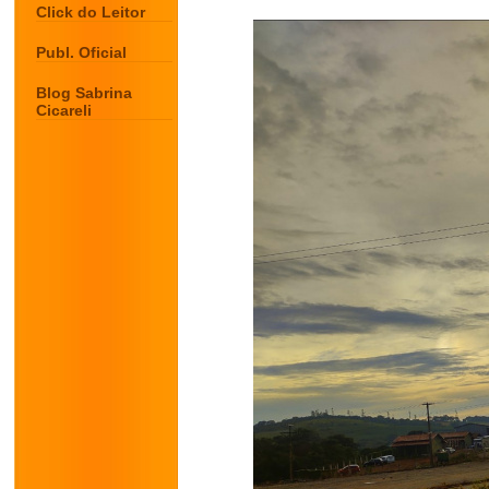
Click do Leitor
Publ. Oficial
Blog Sabrina
Cicareli