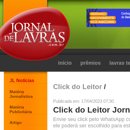
início
prêmios
lavras 
JL Notícias
Click do Leitor
/
Matéria
Jornalística
Publicada em: 17/04/2023 07:30
Matéria
Click do Leitor Jorn
Publicitária
Envie seu click pelo WhatsApp c
Artigo
ele poderá ser escolhido para est