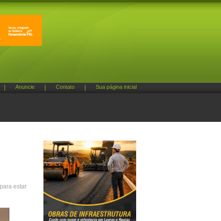
|
Anuncie
|
Contato
|
Sua página inicial
para estar