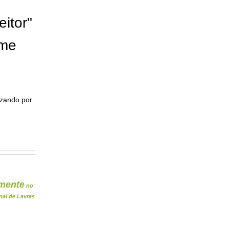
eitor"
ome
izando por
mente
no
nal de Lavras