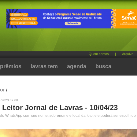
Quem somos
|
Arquivo
prêmios
lavras tem
agenda
busca
tor
/
4/2023 09:00
 Leitor Jornal de Lavras - 10/04/23
pelo WhatsApp com seu nome, sobrenome e local da foto, ele poderá ser escolhido 