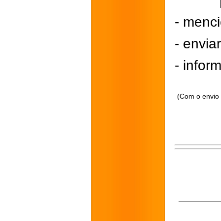
- menci
- envi
- inform
(Com o envio 