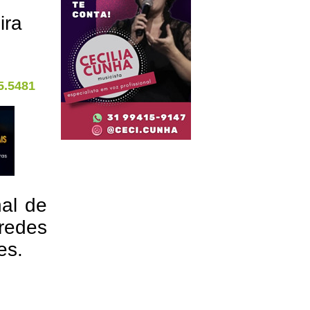
ira
5.5481
nal de
redes
res.