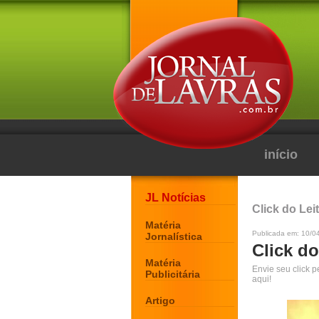
início
JL Notícias
Click do Lei
Matéria
Publicada em: 10/0
Jornalística
Click do
Matéria
Envie seu click 
Publicitária
aqui!
Artigo