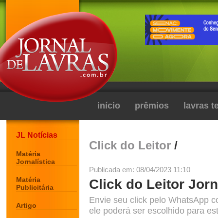
início
prêmios
lavras 
JL Notícias
Click do Leitor
/
Matéria
Jornalística
Publicada em: 08/04/2023 11:10
Matéria
Click do Leitor Jorn
Publicitária
Envie seu click pelo WhatsApp c
Artigo
ele poderá ser escolhido para est