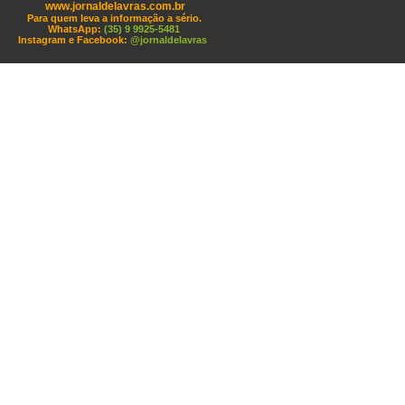
www.jornaldelavras.com.br
Para quem leva a informação a sério.
WhatsApp:
(35) 9 9925-5481
Instagram e Facebook:
@jornaldelavras