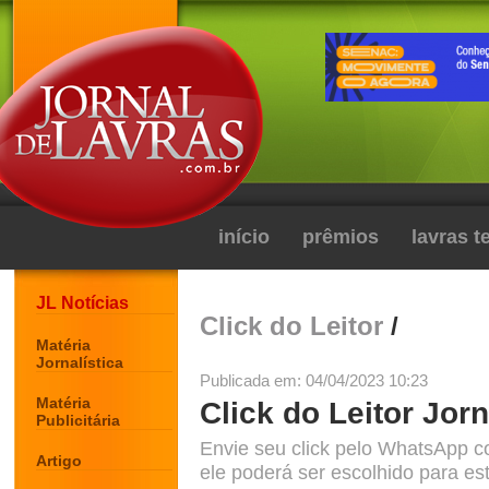
início
prêmios
lavras 
JL Notícias
Click do Leitor
/
Matéria
Jornalística
Publicada em: 04/04/2023 10:23
Matéria
Click do Leitor Jorn
Publicitária
Envie seu click pelo WhatsApp c
Artigo
ele poderá ser escolhido para est