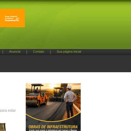
|
Anuncie
|
Contato
|
Sua página inicial
para estar