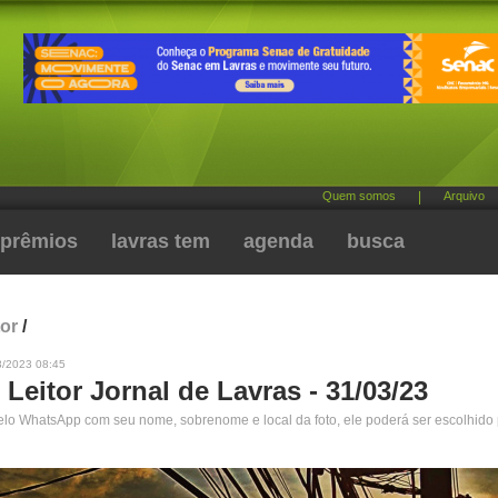
Quem somos
|
Arquivo
prêmios
lavras tem
agenda
busca
tor
/
3/2023 08:45
 Leitor Jornal de Lavras - 31/03/23
pelo WhatsApp com seu nome, sobrenome e local da foto, ele poderá ser escolhido 