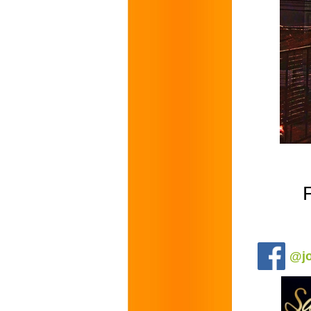
.
@jo