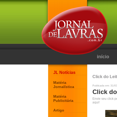
início
JL Notícias
Click do Lei
Matéria
Publicada em: 31/0
Jornalística
Click do
Matéria
Envie seu click 
Publicitária
aqui!
Artigo