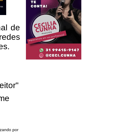
nal de
redes
res.
eitor"
ome
izando por