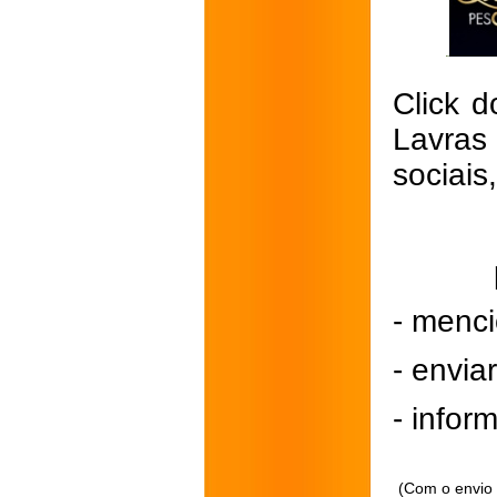
Click d
Lavras
sociais
- menci
- envi
- inform
(Com o envio 