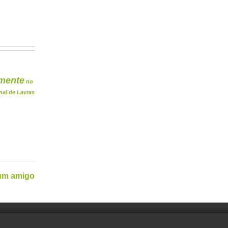
mente
no
nal de Lavras
 um amigo