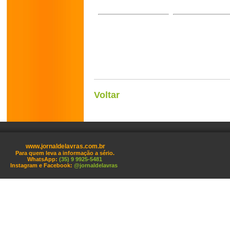
Voltar
www.jornaldelavras.com.br
Para quem leva a informação a sério.
WhatsApp:
(35) 9 9925-5481
Instagram e Facebook:
@jornaldelavras