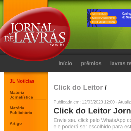
início
prêmios
lavras 
JL Notícias
Click do Leitor
/
Matéria
Jornalística
Publicada em: 12/03/2023 12:00 - Atuali
Matéria
Click do Leitor Jorn
Publicitária
Envie seu click pelo WhatsApp c
Artigo
ele poderá ser escolhido para est