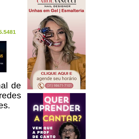
5.5481
nal de
redes
res.