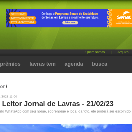
Quem somos
|
Arquivo
prêmios
lavras tem
agenda
busca
tor
/
2/2023 11:00
 Leitor Jornal de Lavras - 21/02/23
pelo WhatsApp com seu nome, sobrenome e local da foto, ele poderá ser escolhido 