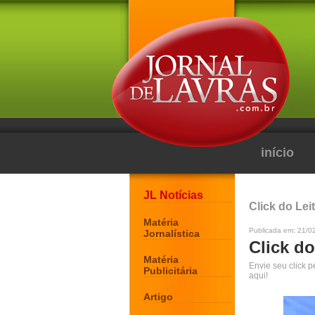
início
JL Notícias
Click do Lei
Matéria
Publicada em: 21/0
Jornalística
Click do
Matéria
Envie seu click 
Publicitária
aqui!
Artigo