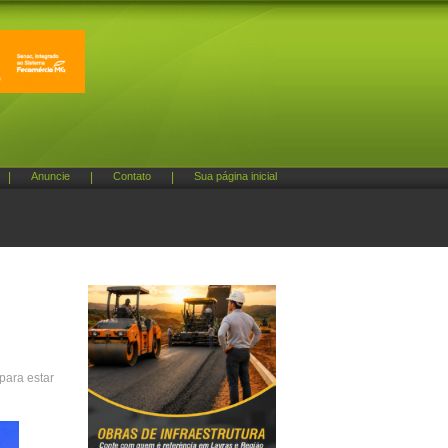
|
Anuncie
|
Contato
|
Sua página inicial
para estar