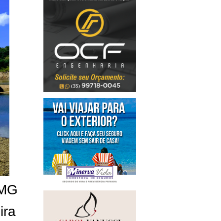
/MG
ira