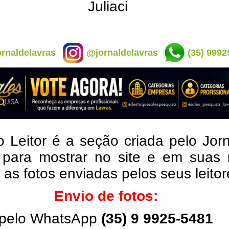
Juliaci
rnaldelavras
@jornaldelavras
(35) 9992
o Leitor é a seção criada pelo Jor
 para mostrar no site e em suas 
, as fotos enviadas pelos seus leito
Envio de fotos:
pelo WhatsApp
(35) 9 9925-5481