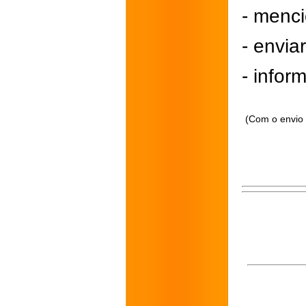
- menci
- envi
- inform
(Com o envio 