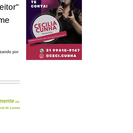
eitor"
ome
izando por
mente
no
nal de Lavras