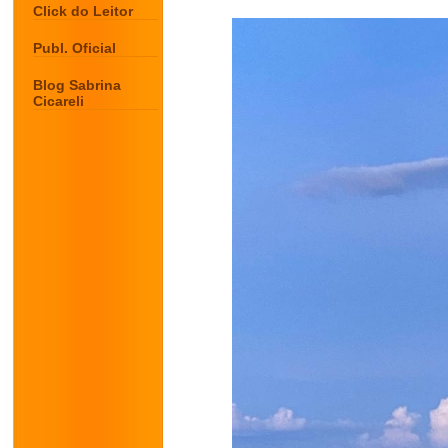
Click do Leitor
Publ. Oficial
Blog Sabrina
Cicareli