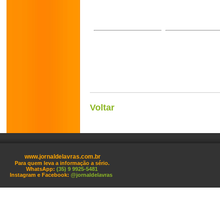
Voltar
www.jornaldelavras.com.br
Para quem leva a informação a sério.
WhatsApp:
(35) 9 9925-5481
Instagram e Facebook:
@jornaldelavras