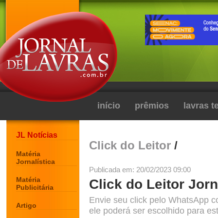
início
prêmios
lavras 
JL Notícias
Click do Leitor
/
Matéria
Jornalística
Publicada em: 20/02/2023 09:00
Matéria
Click do Leitor Jorn
Publicitária
Envie seu click pelo WhatsApp c
Artigo
ele poderá ser escolhido para est