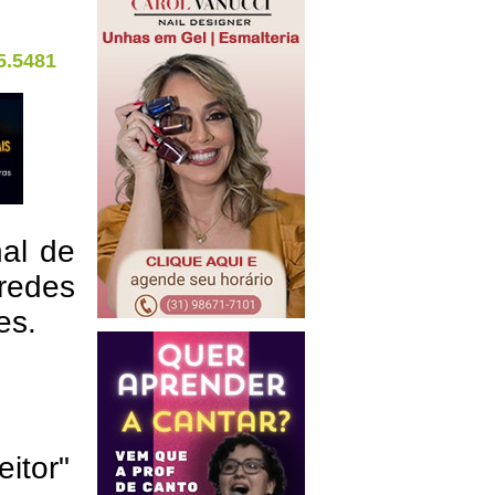
5.5481
nal de
redes
res.
eitor"