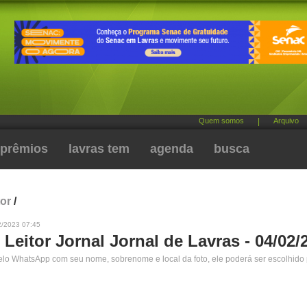
Quem somos
|
Arquivo
prêmios
lavras tem
agenda
busca
tor
/
2/2023 07:45
 Leitor Jornal Jornal de Lavras - 04/02/
pelo WhatsApp com seu nome, sobrenome e local da foto, ele poderá ser escolhido 