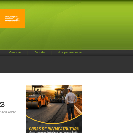
|
Anuncie
|
Contato
|
Sua página inicial
23
para estar