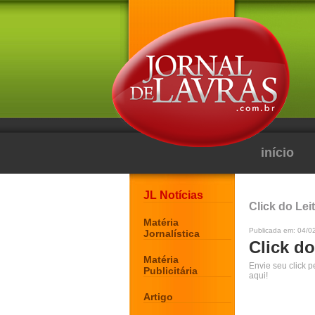
início
JL Notícias
Click do Lei
Matéria
Publicada em: 04/0
Jornalística
Click do
Matéria
Envie seu click 
Publicitária
aqui!
Artigo