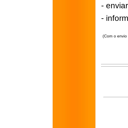
- envi
- inform
(Com o envio 