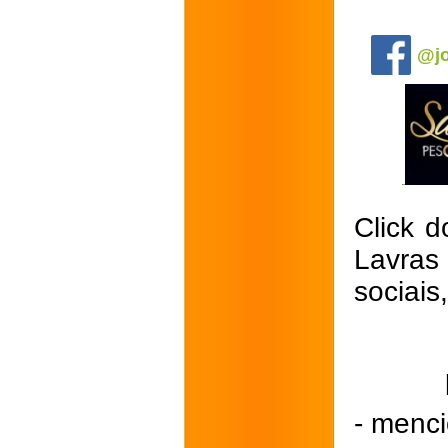
.
@jo
Click d
Lavras
sociais
- menci