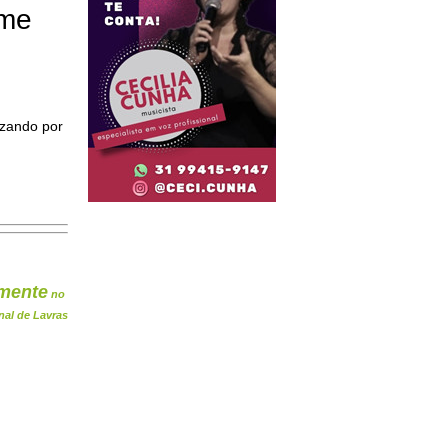
ome
izando por
mente
no
nal de Lavras