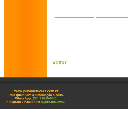
Voltar
www.jornaldelavras.com.br
Para quem leva a informação a sério.
WhatsApp:
(35) 9 9925-5481
Instagram e Facebook:
@jornaldelavras