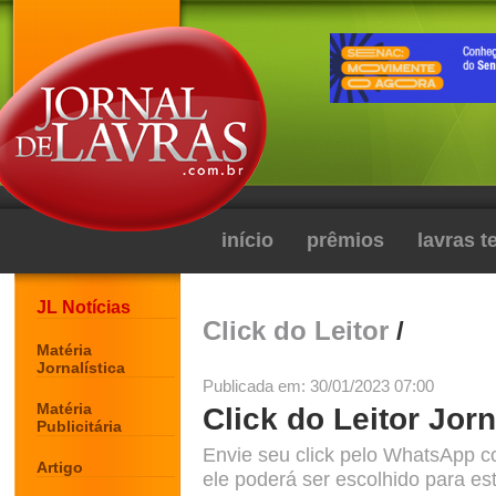
início
prêmios
lavras 
JL Notícias
Click do Leitor
/
Matéria
Jornalística
Publicada em: 30/01/2023 07:00
Matéria
Click do Leitor Jorn
Publicitária
Envie seu click pelo WhatsApp c
Artigo
ele poderá ser escolhido para est