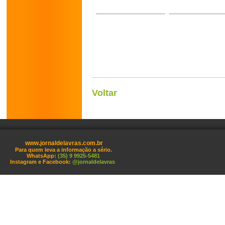
Voltar
www.jornaldelavras.com.br
Para quem leva a informação a sério.
WhatsApp:
(35) 9 9925-5481
Instagram e Facebook:
@jornaldelavras