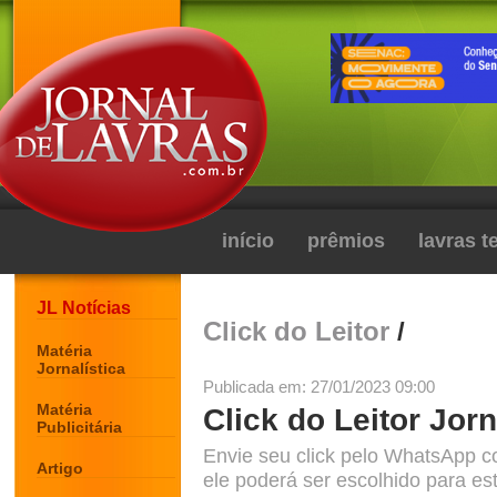
início
prêmios
lavras 
JL Notícias
Click do Leitor
/
Matéria
Jornalística
Publicada em: 27/01/2023 09:00
Matéria
Click do Leitor Jorn
Publicitária
Envie seu click pelo WhatsApp c
Artigo
ele poderá ser escolhido para est