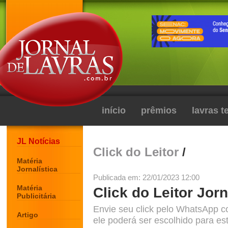
início
prêmios
lavras 
JL Notícias
Click do Leitor
/
Matéria
Jornalística
Publicada em: 22/01/2023 12:00
Matéria
Click do Leitor Jorn
Publicitária
Envie seu click pelo WhatsApp c
Artigo
ele poderá ser escolhido para est