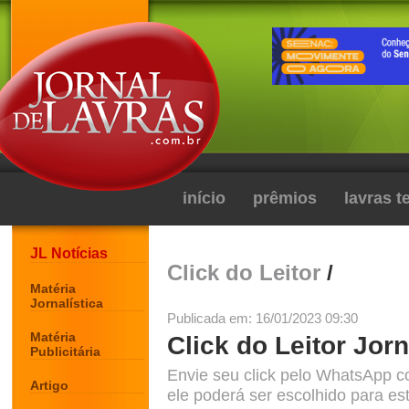
início
prêmios
lavras 
JL Notícias
Click do Leitor
/
Matéria
Jornalística
Publicada em: 16/01/2023 09:30
Matéria
Click do Leitor Jorn
Publicitária
Envie seu click pelo WhatsApp c
Artigo
ele poderá ser escolhido para est