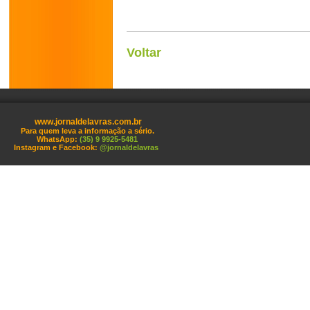
Voltar
www.jornaldelavras.com.br
Para quem leva a informação a sério.
WhatsApp:
(35) 9 9925-5481
Instagram e Facebook:
@jornaldelavras