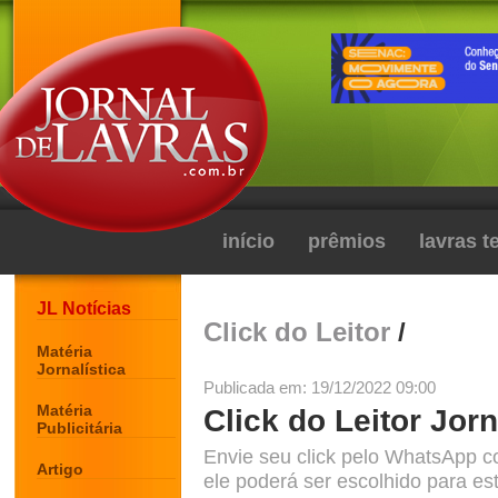
início
prêmios
lavras 
JL Notícias
Click do Leitor
/
Matéria
Jornalística
Publicada em: 19/12/2022 09:00
Matéria
Click do Leitor Jorn
Publicitária
Envie seu click pelo WhatsApp c
Artigo
ele poderá ser escolhido para est