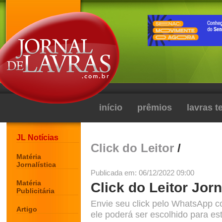
início
prêmios
lavras 
JL Notícias
Click do Leitor
/
Matéria
Jornalística
Publicada em: 06/12/2022 09:00
Matéria
Click do Leitor Jorn
Publicitária
Envie seu click pelo WhatsApp c
Artigo
ele poderá ser escolhido para est