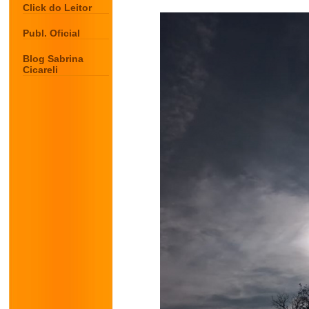
Click do Leitor
Publ. Oficial
Blog Sabrina
Cicareli