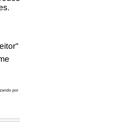
res.
eitor"
ome
izando por