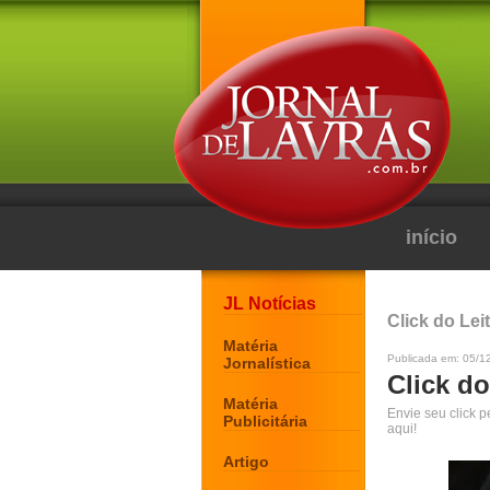
início
JL Notícias
Click do Lei
Matéria
Publicada em: 05/1
Jornalística
Click do
Matéria
Envie seu click 
Publicitária
aqui!
Artigo