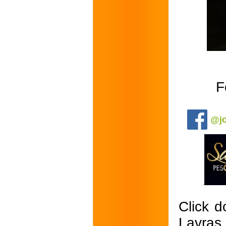
F
.
@jo
Click d
Lavras