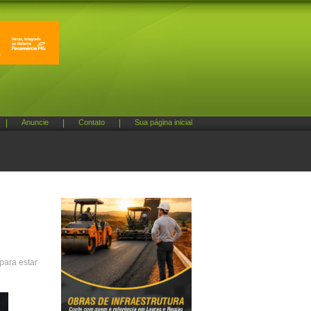
|
Anuncie
|
Contato
|
Sua página inicial
para estar