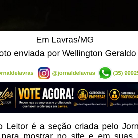
Em Lavras/MG
oto enviada por Wellington Geraldo
rnaldelavras
@jornaldelavras
(35) 9992
o Leitor é a seção criada pelo Jor
 para mostrar no site e em suas 