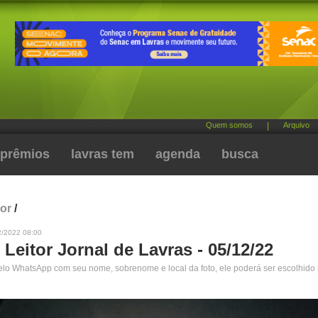
Quem somos
|
Arquivo
prêmios
lavras tem
agenda
busca
tor
/
2/2022 08:00
 Leitor Jornal de Lavras - 05/12/22
pelo WhatsApp com seu nome, sobrenome e local da foto, ele poderá ser escolhido 