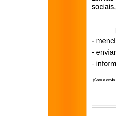
sociais
- menci
- envi
- inform
(Com o envio 