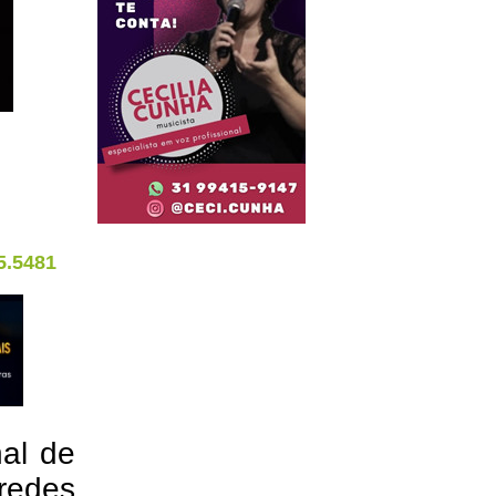
5.5481
nal de
redes