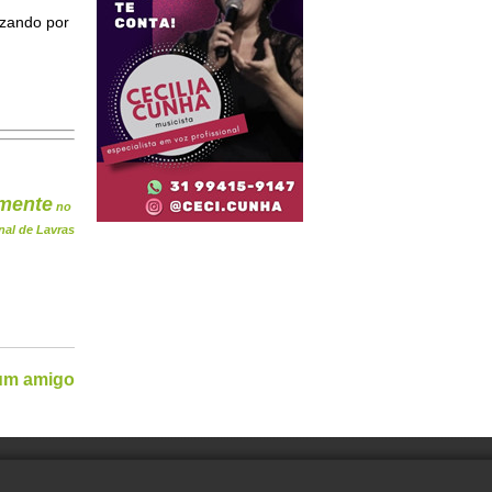
izando por
mente
no
nal de Lavras
 um amigo