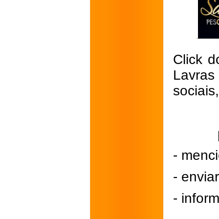
Click d
Lavras
sociais
- menci
- envi
- inform