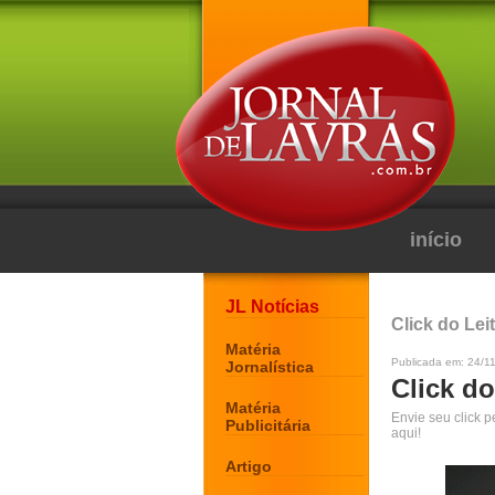
início
JL Notícias
Click do Lei
Matéria
Publicada em: 24/11
Jornalística
Click do
Matéria
Envie seu click 
Publicitária
aqui!
Artigo