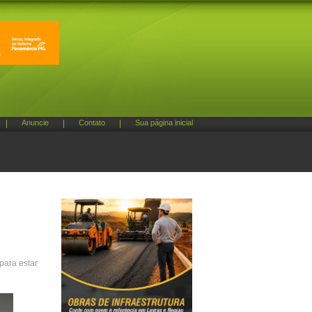
|
Anuncie
|
Contato
|
Sua página inicial
para estar