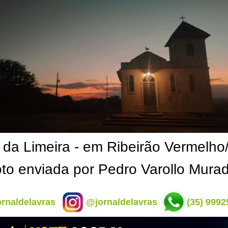
a da Limeira - em Ribeirão Vermelh
to enviada por Pedro Varollo Mura
rnaldelavras
@jornaldelavras
(35) 9992