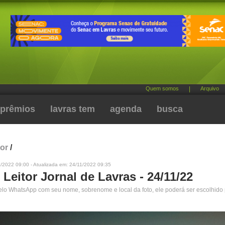
Quem somos
|
Arquivo
prêmios
lavras tem
agenda
busca
tor
/
/2022 09:00 - Atualizada em: 24/11/2022 09:35
 Leitor Jornal de Lavras - 24/11/22
pelo WhatsApp com seu nome, sobrenome e local da foto, ele poderá ser escolhido 