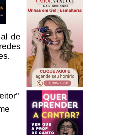
nal de
redes
res.
eitor"
ome