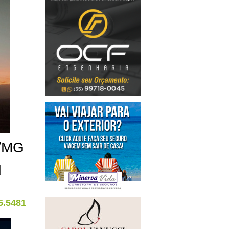
o/MG
d
5.5481