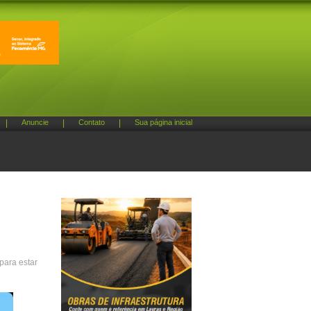
|
Anuncie
|
Contato
|
Sua página inicial
para estar