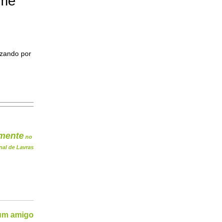
ome
izando por
mente
no
nal de Lavras
 um amigo