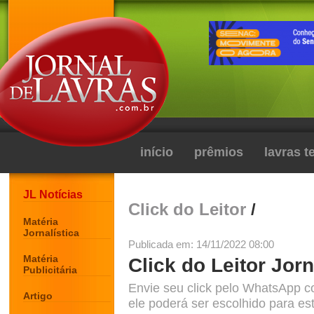
início
prêmios
lavras 
JL Notícias
Click do Leitor
/
Matéria
Jornalística
Publicada em: 14/11/2022 08:00
Matéria
Click do Leitor Jorn
Publicitária
Envie seu click pelo WhatsApp c
Artigo
ele poderá ser escolhido para est