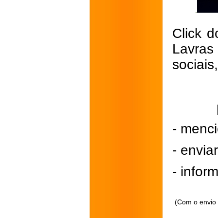
Click d
Lavras
sociais
- menci
- envi
- inform
(Com o envio 