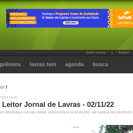
Quem somos
|
Arquivo
prêmios
lavras tem
agenda
busca
tor
/
1/2022 13:00
 Leitor Jornal de Lavras - 02/11/22
pelo WhatsApp com seu nome, sobrenome e local da foto, ele poderá ser escolhido 