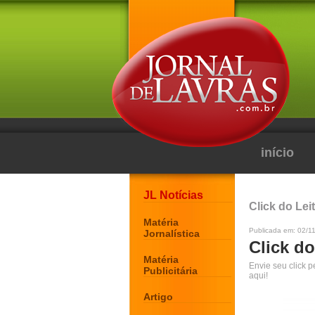
início
JL Notícias
Click do Lei
Matéria
Publicada em: 02/1
Jornalística
Click do
Matéria
Envie seu click 
Publicitária
aqui!
Artigo