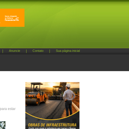
|
Anuncie
|
Contato
|
Sua página inicial
para estar