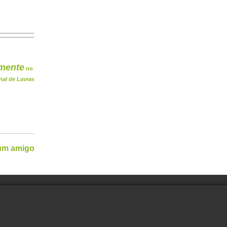
mente
no
nal de Lavras
 um amigo