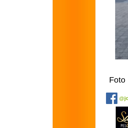
Foto
.
@jo