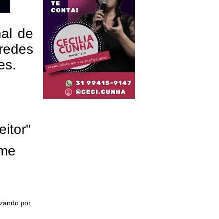
nal de
redes
res.
eitor"
ome
izando por