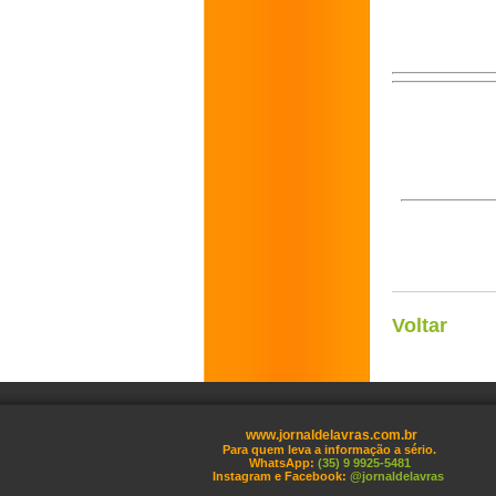
Voltar
www.jornaldelavras.com.br
Para quem leva a informação a sério.
WhatsApp:
(35) 9 9925-5481
Instagram e Facebook:
@jornaldelavras