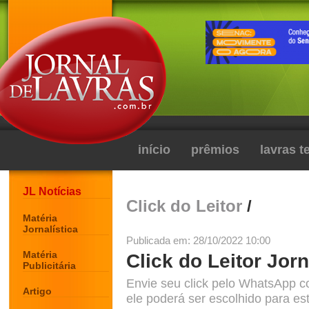
início
prêmios
lavras 
JL Notícias
Click do Leitor
/
Matéria
Jornalística
Publicada em: 28/10/2022 10:00
Matéria
Click do Leitor Jorn
Publicitária
Envie seu click pelo WhatsApp c
Artigo
ele poderá ser escolhido para est