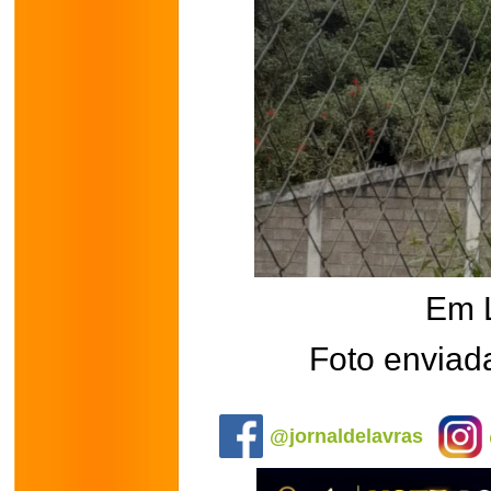
Em 
Foto enviad
.
@jornaldelavras