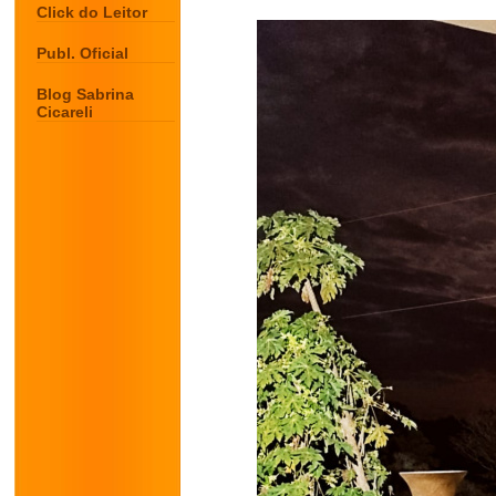
Click do Leitor
Publ. Oficial
Blog Sabrina
Cicareli