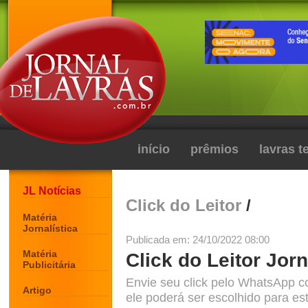
início
prêmios
lavras 
JL Notícias
Click do Leitor
/
Matéria
Jornalística
Publicada em: 24/10/2022 08:00
Matéria
Click do Leitor Jorn
Publicitária
Envie seu click pelo WhatsApp c
Artigo
ele poderá ser escolhido para est