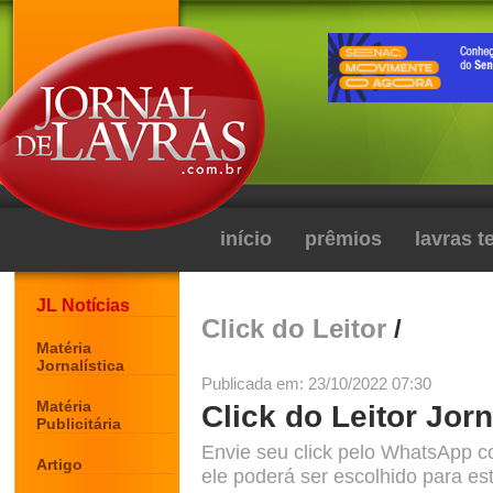
início
prêmios
lavras 
JL Notícias
Click do Leitor
/
Matéria
Jornalística
Publicada em: 23/10/2022 07:30
Matéria
Click do Leitor Jorn
Publicitária
Envie seu click pelo WhatsApp c
Artigo
ele poderá ser escolhido para est