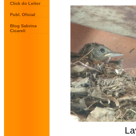
Click do Leitor
Publ. Oficial
Blog Sabrina
Cicareli
La