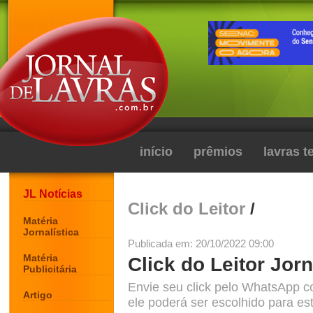
início
prêmios
lavras 
JL Notícias
Click do Leitor
/
Matéria
Jornalística
Publicada em: 20/10/2022 09:00
Matéria
Click do Leitor Jorn
Publicitária
Envie seu click pelo WhatsApp c
Artigo
ele poderá ser escolhido para est