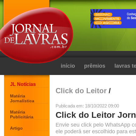
início
prêmios
lavras 
JL Notícias
Click do Leitor
/
Matéria
Jornalística
Publicada em: 18/10/2022 09:00
Matéria
Click do Leitor Jorn
Publicitária
Envie seu click pelo WhatsApp c
Artigo
ele poderá ser escolhido para est