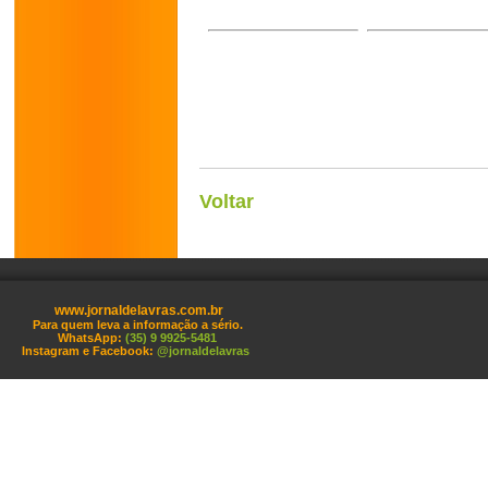
Voltar
www.jornaldelavras.com.br
Para quem leva a informação a sério.
WhatsApp:
(35) 9 9925-5481
Instagram e Facebook:
@jornaldelavras