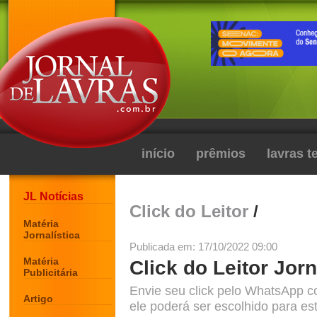
início
prêmios
lavras 
JL Notícias
Click do Leitor
/
Matéria
Jornalística
Publicada em: 17/10/2022 09:00
Matéria
Click do Leitor Jorn
Publicitária
Envie seu click pelo WhatsApp c
Artigo
ele poderá ser escolhido para est