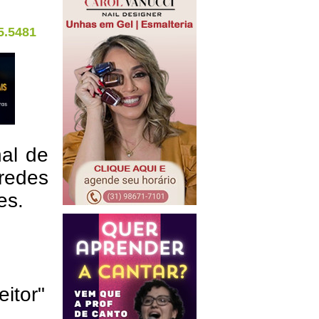
5.5481
nal de
redes
res.
eitor"