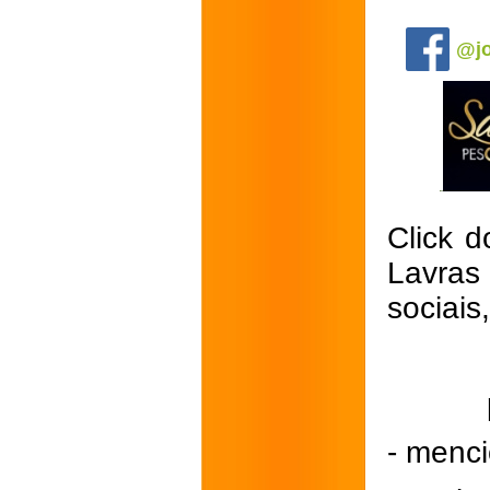
.
@jo
Click d
Lavras
sociais
- menci