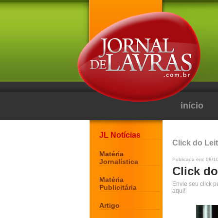
início
JL Notícias
Click do Lei
Matéria
Publicada em: 08/1
Jornalística
Click do
Matéria
Envie seu click 
Publicitária
aqui!
Artigo