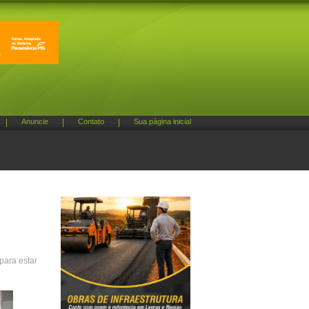
|
Anuncie
|
Contato
|
Sua página inicial
para estar