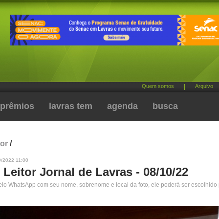
Quem somos
|
Arquivo
prêmios
lavras tem
agenda
busca
tor
/
0/2022 11:00
 Leitor Jornal de Lavras - 08/10/22
pelo WhatsApp com seu nome, sobrenome e local da foto, ele poderá ser escolhido 