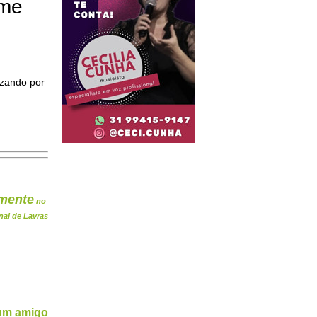
ome
izando por
mente
no
nal de Lavras
 um amigo