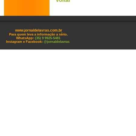
Voltar
www.jornaldelavras.com.br
Para quem leva a informação a sério.
WhatsApp:
(35) 9 9925-5481
Instagram e Facebook:
@jornaldelavras