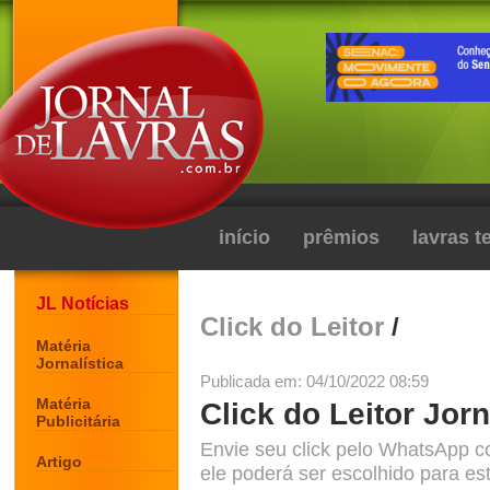
início
prêmios
lavras 
JL Notícias
Click do Leitor
/
Matéria
Jornalística
Publicada em: 04/10/2022 08:59
Matéria
Click do Leitor Jorn
Publicitária
Envie seu click pelo WhatsApp c
Artigo
ele poderá ser escolhido para est