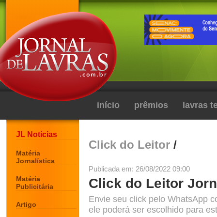
início
prêmios
lavras 
JL Notícias
Click do Leitor
/
Matéria
Jornalística
Publicada em: 26/08/2022 09:00
Matéria
Click do Leitor Jorn
Publicitária
Envie seu click pelo WhatsApp c
Artigo
ele poderá ser escolhido para est