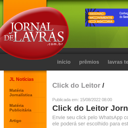
início
prêmios
lavras 
JL Notícias
Click do Leitor
/
Matéria
Jornalística
Publicada em: 15/08/2022 08:00
Matéria
Click do Leitor Jorn
Publicitária
Envie seu click pelo WhatsApp c
Artigo
ele poderá ser escolhido para est