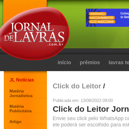
início
prêmios
lavras 
JL Notícias
Click do Leitor
/
Matéria
Jornalística
Publicada em: 13/08/2022 09:00
Matéria
Click do Leitor Jorn
Publicitária
Envie seu click pelo WhatsApp c
Artigo
ele poderá ser escolhido para est