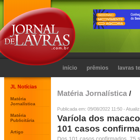
início
prêmios
lavras 
JL Notícias
Matéria Jornalística
/
Matéria
Jornalística
Publicada em: 09/08/2022 11:50 - Atuali
Matéria
Varíola dos macaco
Publicitária
101 casos confirm
Artigo
Dos 101 casos confirmados, 75 s