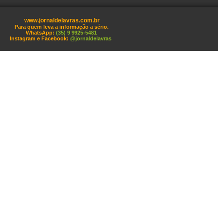
www.jornaldelavras.com.br
Para quem leva a informação a sério.
WhatsApp:
(35) 9 9925-5481
Instagram e Facebook:
@jornaldelavras