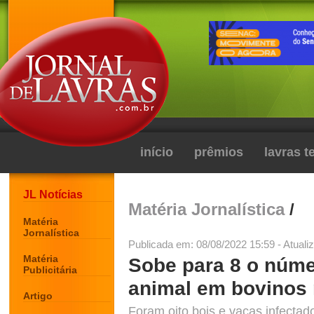
início
prêmios
lavras 
JL Notícias
Matéria Jornalística
/
Matéria
Jornalística
Publicada em: 08/08/2022 15:59 - Atuali
Matéria
Sobe para 8 o núme
Publicitária
animal em bovinos 
Artigo
Foram oito bois e vacas infecta