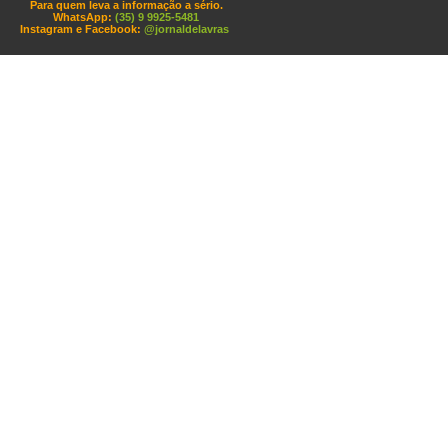
Para quem leva a informação a sério.
WhatsApp:
(35) 9 9925-5481
Instagram e Facebook:
@jornaldelavras