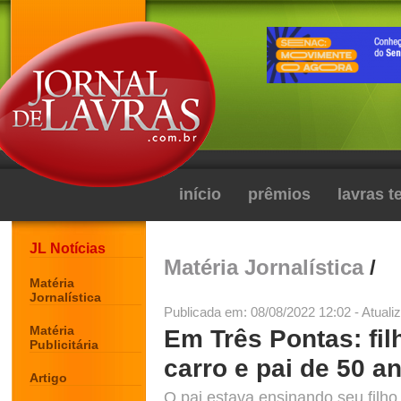
início
prêmios
lavras 
JL Notícias
Matéria Jornalística
/
Matéria
Jornalística
Publicada em: 08/08/2022 12:02 - Atuali
Matéria
Em Três Pontas: fil
Publicitária
carro e pai de 50 a
Artigo
O pai estava ensinando seu filho 