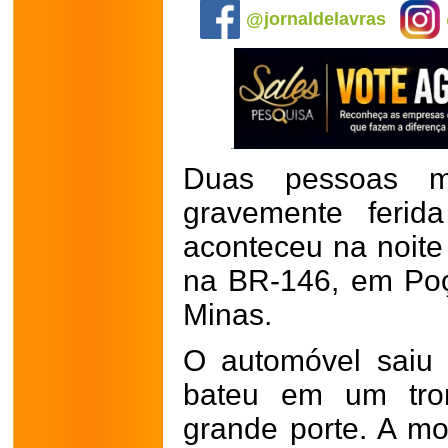
@jornaldelavras
Duas pessoas m
gravemente feri
aconteceu na noite
na BR-146, em Poç
Minas.
O automóvel saiu 
bateu em um tro
grande porte. A mot