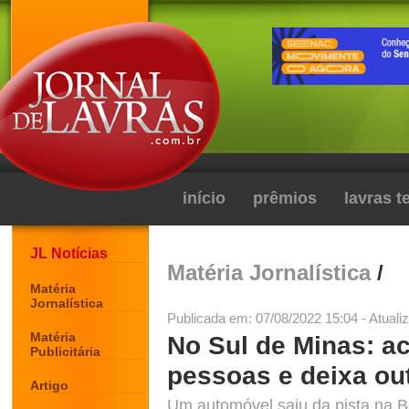
início
prêmios
lavras 
JL Notícias
Matéria Jornalística
/
Matéria
Jornalística
Publicada em: 07/08/2022 15:04 - Atuali
Matéria
No Sul de Minas: a
Publicitária
pessoas e deixa ou
Artigo
Um automóvel saiu da pista na B