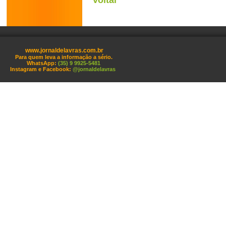
Voltar
www.jornaldelavras.com.br
Para quem leva a informação a sério.
WhatsApp:
(35) 9 9925-5481
Instagram e Facebook:
@jornaldelavras