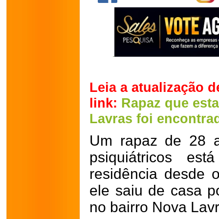
Leia a atualização d
link:
Rapaz que est
Lavras foi encontra
Um rapaz de 28 a
psiquiátricos es
residência desde on
ele saiu de casa p
no bairro Nova Lav