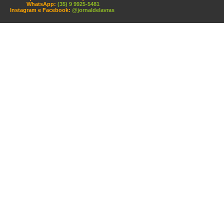
WhatsApp:
(35) 9 9925-5481
Instagram e Facebook:
@jornaldelavras