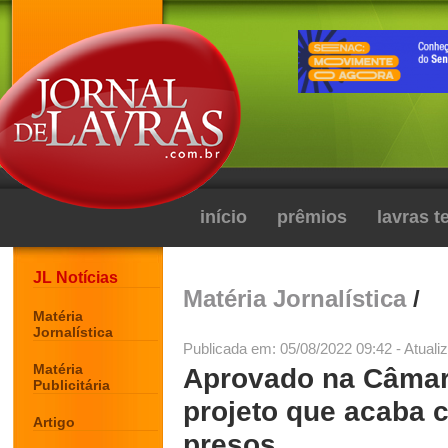
início
prêmios
lavras 
JL Notícias
Matéria Jornalística
/
Matéria
Jornalística
Publicada em: 05/08/2022 09:42 - Atuali
Matéria
Aprovado na Câmar
Publicitária
projeto que acaba 
Artigo
presos