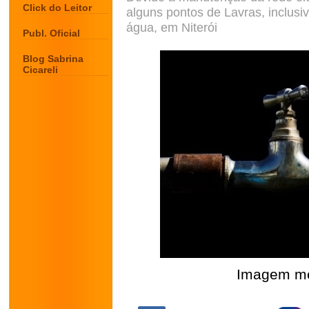
Click do Leitor
alguns pontos de Lavras, inclus
água, em Niterói
Publ. Oficial
Blog Sabrina
Cicareli
Imagem mer
.