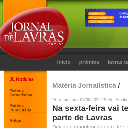
início
prêmios
lavras 
JL Notícias
Matéria Jornalística
/
Matéria
Jornalística
Publicada em: 03/08/2022 19:35 - Atuali
Matéria
Na sexta-feira vai t
Publicitária
parte de Lavras
Artigo
Devido a manutenção da rede elét