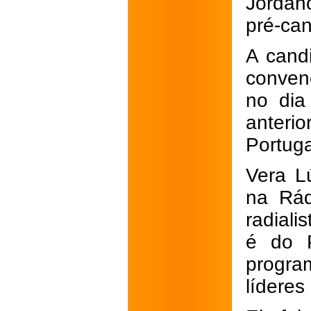
Jordan
pré-ca
A candi
conven
no dia
anteri
Portuga
Vera L
na Rád
radiali
é do 
progra
líderes