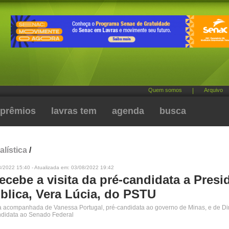
Quem somos
|
Arquivo
prêmios
lavras tem
agenda
busca
alística
/
8/2022 15:40 - Atualizada em: 03/08/2022 19:42
ecebe a visita da pré-candidata a Presi
blica, Vera Lúcia, do PSTU
a acompanhada de Vanessa Portugal, pré-candidata ao governo de Minas, e de Di
ndidata ao Senado Federal