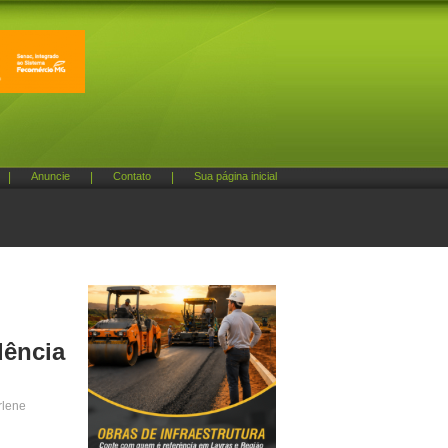
|
Anuncie
|
Contato
|
Sua página inicial
dência
rlene