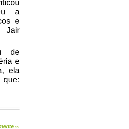
iticou
deu a
cos e
 Jair
ou de
éria e
, ela
 que:
mente
no