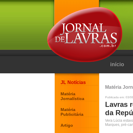
início
JL Notícias
Matéria Jorn
Matéria
Publicada em: 03/0
Jornalística
Lavras r
Matéria
da Repú
Publicitária
Vera Lúcia estav
Marques, pré-ca
Artigo