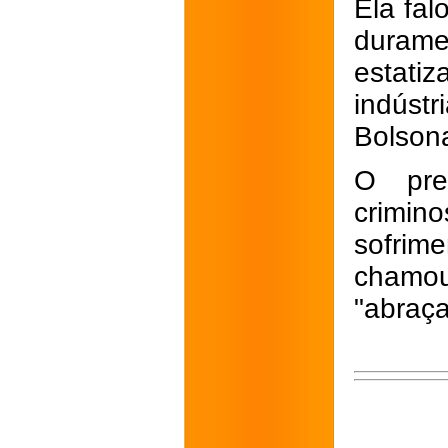
Ela fal
duram
estati
indúst
Bolsona
O pre
crimino
sofrim
chamou
"abraça