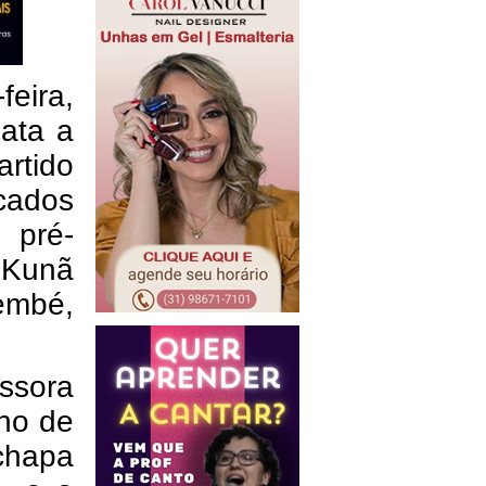
feira,
data a
rtido
cados
 pré-
 Kunã
embé,
ssora
rno de
chapa