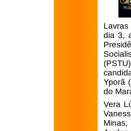
Lavras 
dia 3, 
Presi
Social
(PSTU
candid
Yporã 
do Mar
Vera L
Vaness
Minas,