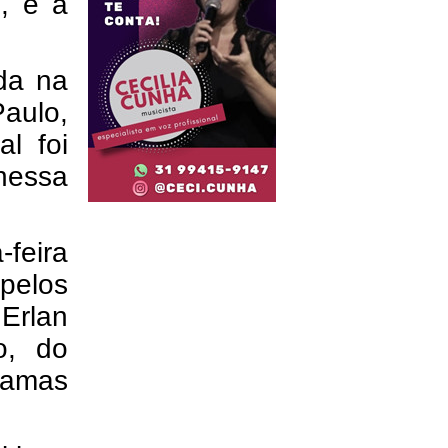
, e a
.
ada na
aulo,
l foi
nessa
-feira
pelos
 Erlan
o, do
ramas