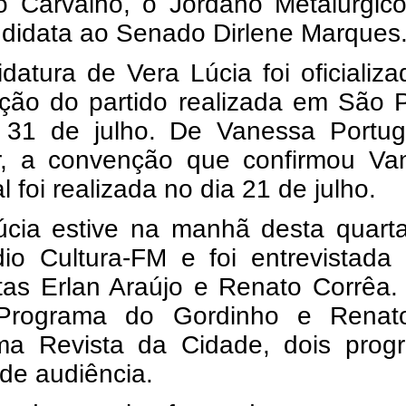
o Carvalho, o Jordano Metalúrgico
ndidata ao Senado Dirlene Marques
datura de Vera Lúcia foi oficializ
ção do partido realizada em São P
 31 de julho. De Vanessa Portuga
or, a convenção que confirmou Va
l foi realizada no dia 21 de julho.
úcia estive na manhã desta quarta
io Cultura-FM e foi entrevistada 
stas Erlan Araújo e Renato Corrêa.
Programa do Gordinho e Renat
ma Revista da Cidade, dois prog
 de audiência.