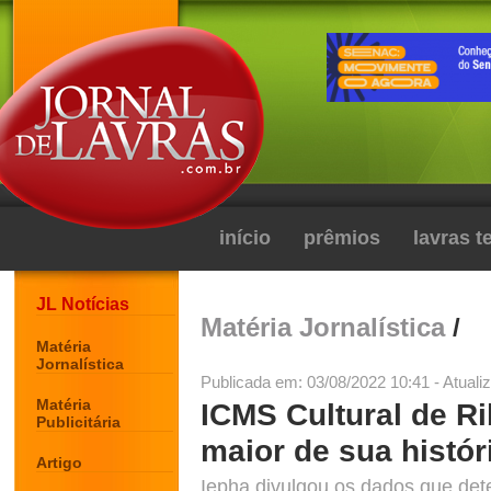
início
prêmios
lavras 
JL Notícias
Matéria Jornalística
/
Matéria
Jornalística
Publicada em: 03/08/2022 10:41 - Atuali
Matéria
ICMS Cultural de Ri
Publicitária
maior de sua histór
Artigo
Iepha divulgou os dados que de