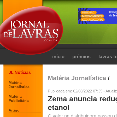
início
prêmios
lavras 
JL Notícias
Matéria Jornalística
/
Matéria
Jornalística
Publicada em: 02/08/2022 07:35 - Atuali
Matéria
Zema anuncia redu
Publicitária
etanol
Artigo
O valor na distribuidora passou 