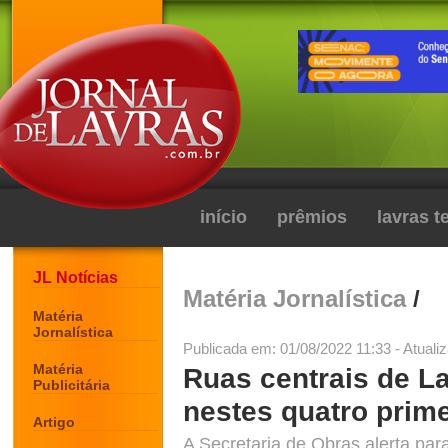
início
prêmios
lavras 
JL Notícias
Matéria Jornalística
/
Matéria
Jornalística
Publicada em: 01/08/2022 11:33 - Atuali
Matéria
Ruas centrais de L
Publicitária
nestes quatro prime
Artigo
A Secretaria de Obras alerta pa