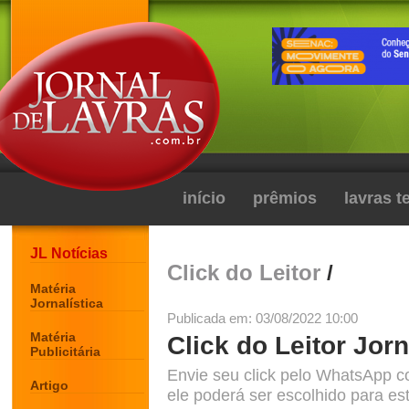
início
prêmios
lavras 
JL Notícias
Click do Leitor
/
Matéria
Jornalística
Publicada em: 03/08/2022 10:00
Matéria
Click do Leitor Jorn
Publicitária
Envie seu click pelo WhatsApp c
Artigo
ele poderá ser escolhido para est