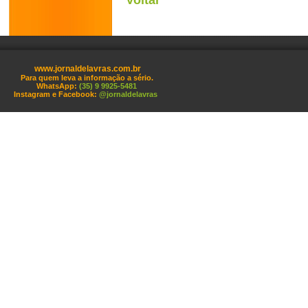
Voltar
www.jornaldelavras.com.br
Para quem leva a informação a sério.
WhatsApp:
(35) 9 9925-5481
Instagram e Facebook:
@jornaldelavras