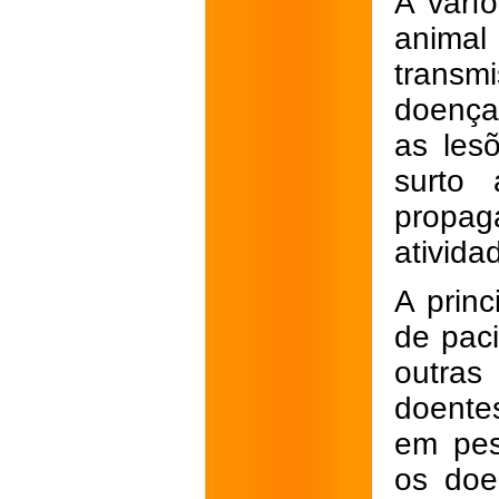
A varí
animal
transmi
doença
as les
surto 
propa
ativida
A prin
de pac
outra
doente
em pes
os doe