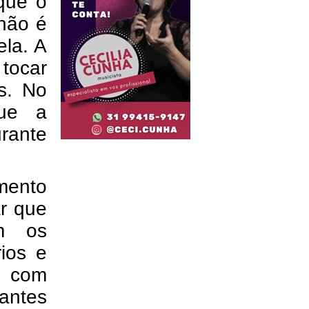
que o
 não é
ela. A
tocar
s. No
que a
ante
amento
r que
om os
rios e
e com
antes