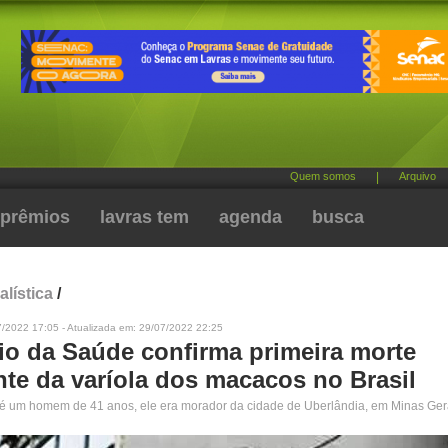
Quem somos
|
Arquivo
prêmios
lavras tem
agenda
busca
alística
/
7/2022 17:05 - Atualizada em: 29/07/2022 22:25
rio da Saúde confirma primeira morte
nte da varíola dos macacos no Brasil
a é um homem de 41 anos, ele era morador da cidade de Uberlândia, em Minas Ger