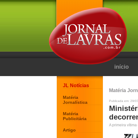
início
JL Notícias
Matéria Jorn
Matéria
Publicada em: 29/0
Jornalística
Ministé
Matéria
decorre
Publicitária
A primeira vítim
Artigo