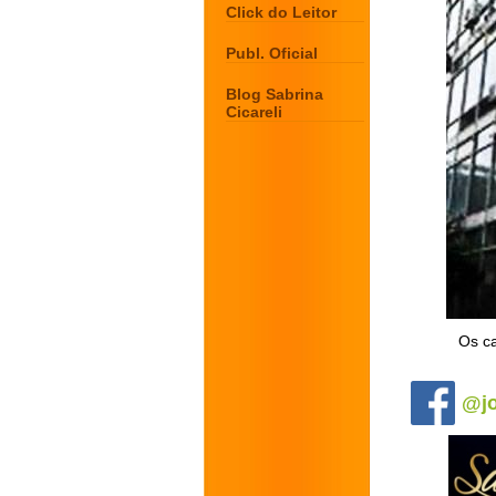
Click do Leitor
Publ. Oficial
Blog Sabrina
Cicareli
Os ca
.
@jo