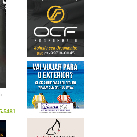
il
5.5481