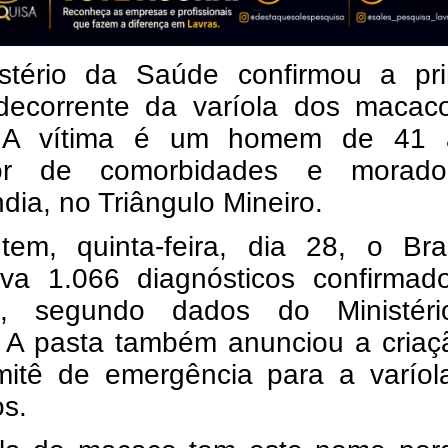
stério da Saúde confirmou a pri
decorrente da varíola dos macac
. A vítima é um homem de 41 
dor de comorbidades e morad
dia, no Triângulo Mineiro.
tem, quinta-feira, dia 28, o Bras
rava 1.066 diagnósticos confirmad
a, segundo dados do Ministér
 A pasta também anunciou a criaç
itê de emergência para a varíol
s.