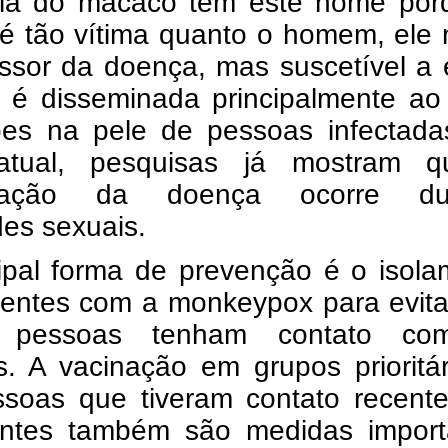
ola do macaco tem este nome por
 é tão vítima quanto o homem, ele
ssor da doença, mas suscetível a 
 é disseminada principalmente ao 
ões na pele de pessoas infectada
atual, pesquisas já mostram 
gação da doença ocorre dur
des sexuais.
cipal forma de prevenção é o isol
ientes com a monkeypox para evita
s pessoas tenham contato c
s. A vacinação em grupos prioritá
soas que tiveram contato recent
ntes também são medidas import