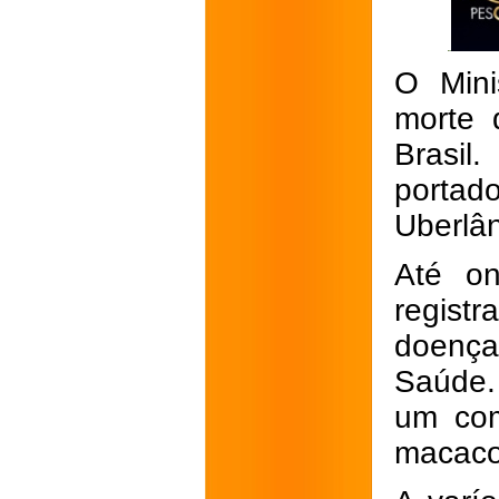
O Mini
morte 
Brasil
porta
Uberlân
Até on
regist
doenç
Saúde.
um com
macaco