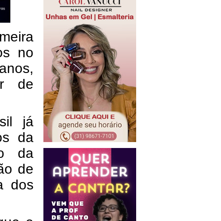
meira
os no
anos,
or de
il já
os da
io da
ão de
a dos