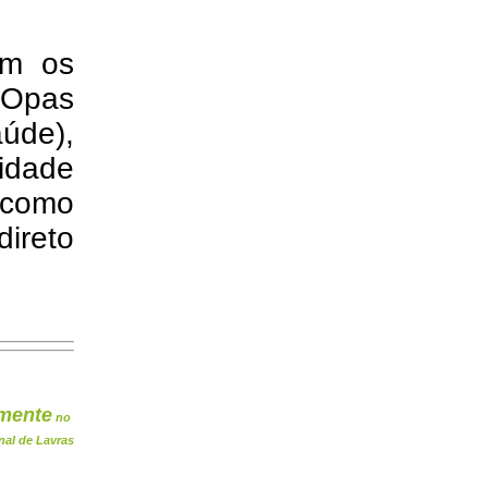
om os
 Opas
úde),
idade
 como
direto
mente
no
nal de Lavras