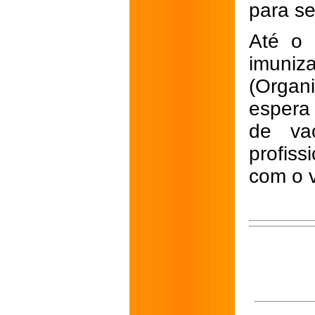
para se
Até o 
imuni
(Orga
espera
de va
profis
com o v