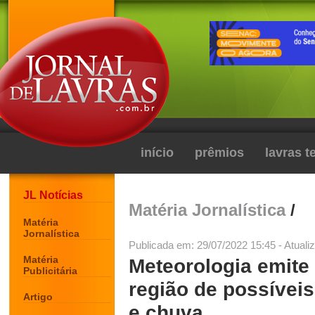
início
prêmios
lavras 
JL Notícias
Matéria Jornalística
/
Matéria
Jornalística
Publicada em: 29/07/2022 15:45 - Atuali
Matéria
Meteorologia emite 
Publicitária
região de possíveis
Artigo
e chuva