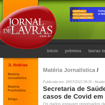
início
prêmios
lavras 
JL Notícias
Matéria Jornalística
/
Matéria
Jornalística
Publicada em: 28/07/2022 09:25 - Atuali
Matéria
Secretaria de Saúd
Publicitária
casos de Covid em
Artigo
Os dados estavam represados de