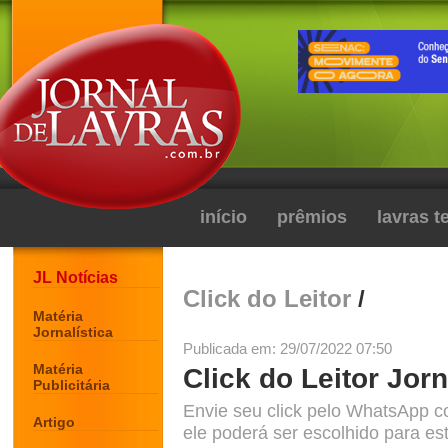
início
prêmios
lavras 
JL Notícias
Click do Leitor
/
Matéria
Jornalística
Publicada em: 29/07/2022 07:50
Matéria
Click do Leitor Jorn
Publicitária
Envie seu click pelo WhatsApp c
Artigo
ele poderá ser escolhido para est