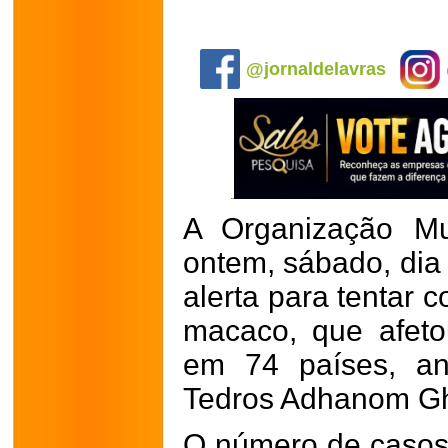
.
@jornaldelavras
A Organização Mu
ontem, sábado, dia 
alerta para tentar c
macaco, que afet
em 74 países, anu
Tedros Adhanom G
O número de casos