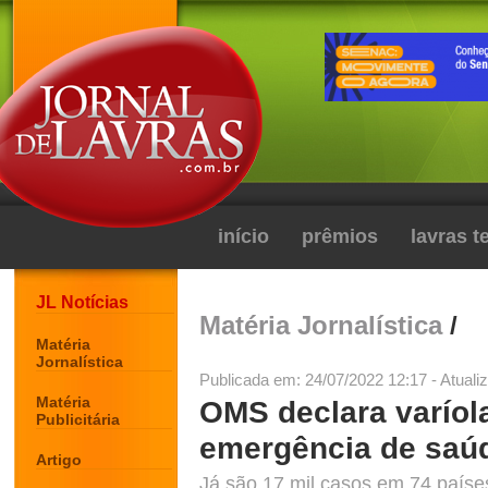
início
prêmios
lavras 
JL Notícias
Matéria Jornalística
/
Matéria
Jornalística
Publicada em: 24/07/2022 12:17 - Atuali
Matéria
OMS declara varío
Publicitária
emergência de saúd
Artigo
Já são 17 mil casos em 74 país