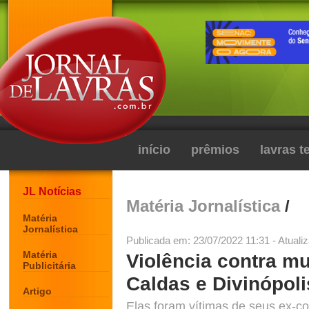
início
prêmios
lavras 
JL Notícias
Matéria Jornalística
/
Matéria
Jornalística
Publicada em: 23/07/2022 11:31 - Atuali
Matéria
Violência contra m
Publicitária
Caldas e Divinópoli
Artigo
Elas foram vítimas de seus ex-c